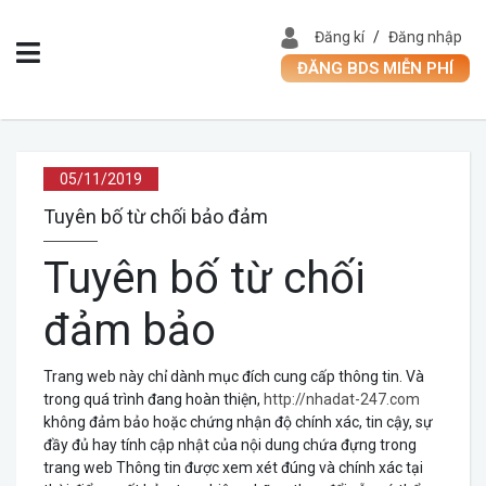
Đăng kí
/
Đăng nhập
ĐĂNG BDS MIỄN PHÍ
Trang
05/11/2019
chủ
Tuyên bố từ chối bảo đảm
Giới
Tuyên bố từ chối
thiệu
Tin
đảm bảo
tức
Trang web này chỉ dành mục đích cung cấp thông tin. Và
Tuyển
trong quá trình đang hoàn thiện,
http://nhadat-247.com
dụng
không đảm bảo hoặc chứng nhận độ chính xác, tin cậy, sự
đầy đủ hay tính cập nhật của nội dung chứa đựng trong
Phong
trang web Thông tin được xem xét đúng và chính xác tại
Thủy