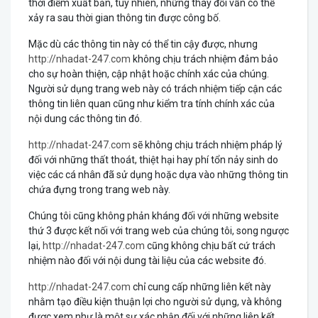
thời điểm xuất bản, tuy nhiên, những thay đổi vẫn có thể
xảy ra sau thời gian thông tin được công bố.
Xem
Mặc dù các thông tin này có thể tin cậy được, nhưng
Hướng
http://nhadat-247.com
không chịu trách nhiệm đảm bảo
Nhà
cho sự hoàn thiện, cập nhật hoặc chính xác của chúng.
Hợp
Người sử dụng trang web này có trách nhiệm tiếp cận các
Tuổi
thông tin liên quan cũng như kiểm tra tính chính xác của
nội dung các thông tin đó.
Xem
http://nhadat-247.com
sẽ không chịu trách nhiệm pháp lý
Hướng
đối với những thất thoát, thiệt hại hay phí tổn nảy sinh do
Nhà
việc các cá nhân đã sử dụng hoặc dựa vào những thông tin
Cơ
chứa đựng trong trang web này.
Bản
Chúng tôi cũng không phản kháng đối với những website
thứ 3 được kết nối với trang web của chúng tôi, song ngược
lại,
http://nhadat-247.com
cũng không chịu bất cứ trách
nhiệm nào đối với nội dung tài liệu của các website đó.
http://nhadat-247.com
chỉ cung cấp những liên kết này
nhằm tạo điều kiện thuận lợi cho người sử dụng, và không
được xem như là một sự xác nhận đối với những liên kết